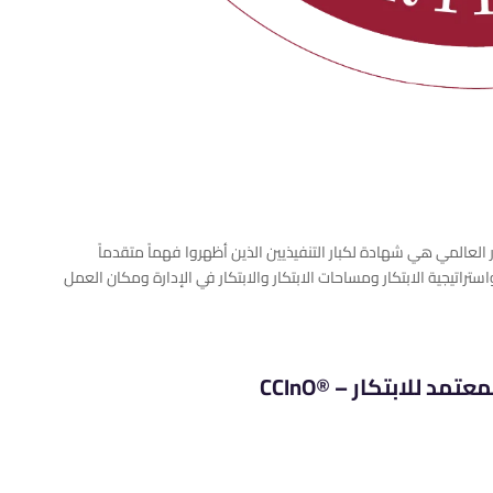
مد للابتكار – ®CCInO من معهد الابتكار العالمي هي شهادة لكبار التنفيذيين الذين أظهروا فهماً متقدماً
تراتيجية الابتكار ومساحات الابتكار والابتكار في الإدارة ومكان العمل
د للابتكار – ®CCInO