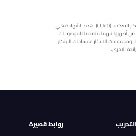
يقدم التفوق العلمي دورة تحضيرية لكبير مسؤولي الابتكار المعتمد (CCInO). هذه الشهادة هي
الذين أظهروا فهماً متقدماً للموضوعات
ار ومجموعات الابتكار ومساحات الابتكار
ائدة الأخرى.
التدريب
روابط قصيرة