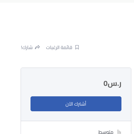
قائمة الرغبات
شارك!
ر.س
0
أشترك الآن
متوسط