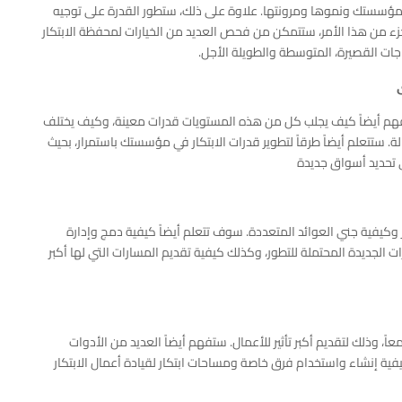
دم مؤسستك ونموها ومرونتها. علاوة على ذلك، ستطور القدرة على توجيه
 من هذا الأمر، ستتمكن من فحص العديد من الخيارات لمحفظة الابتكار
اجات القصيرة، المتوسطة والطويلة الأجل.
تفهم أيضاً كيف يجلب كل من هذه المستويات قدرات معينة، وكيف يختلف
. ستتعلم أيضاً طرقاً لتطوير قدرات الابتكار في مؤسستك باستمرار، بحيث
ى تحديد أسواق جديدة
كيفية جني العوائد المتعددة. سوف تتعلم أيضاً كيفية دمج وإدارة
ت الجديدة المحتملة للتطور، وكذلك كيفية تقديم المسارات التي لها أكبر
، وذلك لتقديم أكبر تأثير للأعمال. ستفهم أيضاً العديد من الأدوات
فية إنشاء واستخدام فرق خاصة ومساحات ابتكار لقيادة أعمال الابتكار