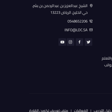
الشيخ عبدالعزيز بن عبدالرحمن بن بشر،
حي الخليج، الرياض 13223
0548652206
INFO@LDC.SA
التعلم
جوانب
دليل التدريب
الفعاليات
ملف تعريف تكوين القادة