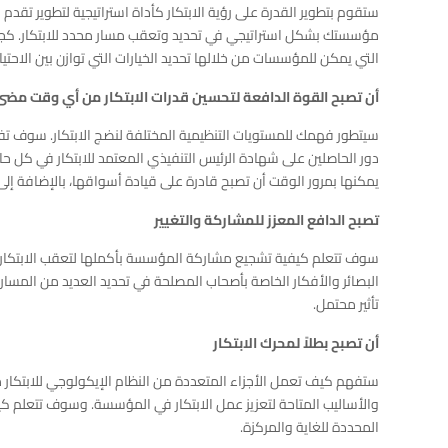
ستقوم بتطوير القدرة على رؤية الابتكار كأداة استراتيجية لتطوير تق
مؤسستك بشكل استراتيجي في تحديد وتعقب مسار محدد للابتكار. كجزء
التي يمكن للمؤسسات من خلالها تحديد الخيارات التي توازن بين الاحتي
أن تصبح القوة الدافعة لتحسين قدرات الابتكار من أي وقت مضى
سيتطور فهمك للمستويات التنظيمية المختلفة لنضج الابتكار. سوف 
دور الحاصلين على شهادة الرئيس التنفيذي المعتمد للابتكار في كل حالة
يمكنها بمرور الوقت أن تصبح قادرة على قيادة أسواقها، بالإضافة إل
تصبح الدافع المعزز للمشاركة والتغيير
سوف تتعلم كيفية تشجيع مشاركة المؤسسة بأكملها لتعقب الابتكار و
البصائر والأفكار الخاصة بأصحاب المصلحة في تحديد العديد من المسارا
تأثير محتمل.
أن تصبح بطلاً لمحرك الابتكار
ستفهم كيف تعمل الأجزاء المتعددة من النظام الإيكولوجي للابتكار معاً
والأساليب المتاحة لتعزيز عمل الابتكار في المؤسسة. وسوف تتعلم كي
المحددة للغاية والمركزة.