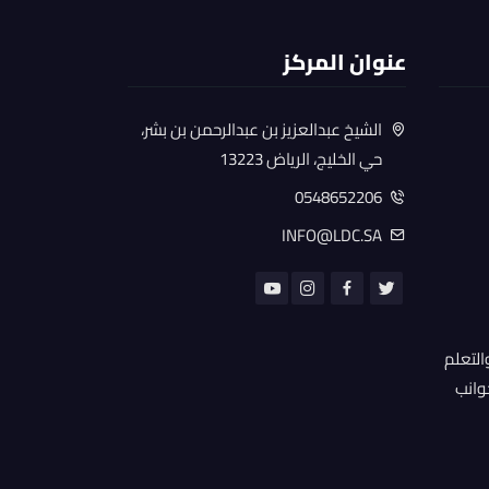
عنوان المركز
الشيخ عبدالعزيز بن عبدالرحمن بن بشر،
حي الخليج، الرياض 13223
0548652206
INFO@LDC.SA
التعلم
جوانب