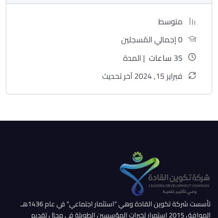
متوسط
0 إجمالي المُسجلين
35
ساعات
| المدة
فبراير 15, 2024 آخر تحديث
تأسست شركة تكوين القادة وهي "استثمار اجتماعي" في عام 1436هـ
الموافق 2015 استمرار لخبرات المؤسسين الطويلة في مجال تقديم