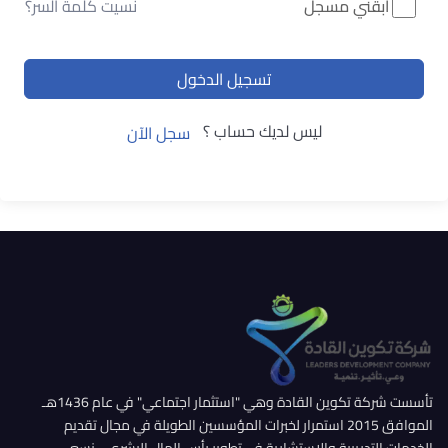
ابقني مسجل
نسيت كلمة السر؟
تسجيل الدخول
ليس لديك حساب ؟
سجل الآن
تأسست شركة تكوين القادة وهي "استثمار اجتماعي" في عام 1436هـ
الموافق 2015 استمرار لخبرات المؤسسين الطويلة في مجال تقديم
الخدمات التدريبية والإستشارية في تطوير رأس المال البشري... نسعى