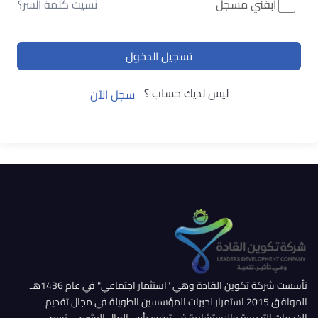
ابقني مسجل
نسيت كلمة السر؟
تسجيل الدخول
ليس لديك حساب ؟
سجل الآن
تأسست شركة تكوين القادة وهي "استثمار اجتماعي" في عام 1436هـ
الموافق 2015 استمرار لخبرات المؤسسين الطويلة في مجال تقديم
الخدمات التدريبية والإستشارية في تطوير رأس المال البشري... نسعى