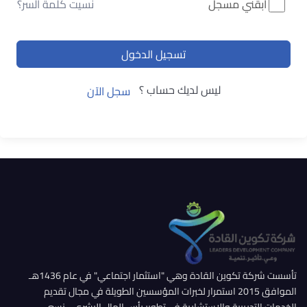
ابقني مسجل
نسيت كلمة السر؟
تسجيل الدخول
ليس لديك حساب ؟
سجل الآن
تأسست شركة تكوين القادة وهي "استثمار اجتماعي" في عام 1436هـ
الموافق 2015 استمرار لخبرات المؤسسين الطويلة في مجال تقديم
الخدمات التدريبية والإستشارية في تطوير رأس المال البشري... نسعى