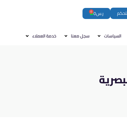
0
لتحكم
ر.س
0
السياسات
سجل معنا
خدمة العملاء
بصرية