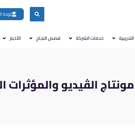
لوحة ا
التدريبية
خدمات الشركة
قصص النجاح
الأخبار
مونتاچ الڤيديو والمؤثرات ال