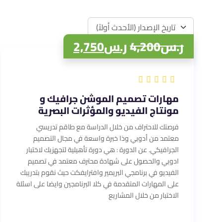
تاريخ الإصدار (الأحدث أولاً)
ر.س
4,200
ر.س
2,750
مهارات تصميم الموشن جرافيك و
مونتاج الفيديو والمؤثرات البصرية
فرصتك للاحتراف من خلال الدراسة مع طاقم تدريسي
معتمد من أدوبي وذا خبرة واسعة في مجال التصميم
الجرافيكي. عن الدورة : هي دورة تأهيلية لتجهزيك لاختبار
ادوبي والحصول على شهادة محترف معتمد في تصميم
الفيديو في برنامجي البريمير وافترايفكت حيث نقوم بتدريبك
على المهارات المتقدمة في كلا البرنامجين وايضا على اسئلة
الاختبار من خلال المشاريع