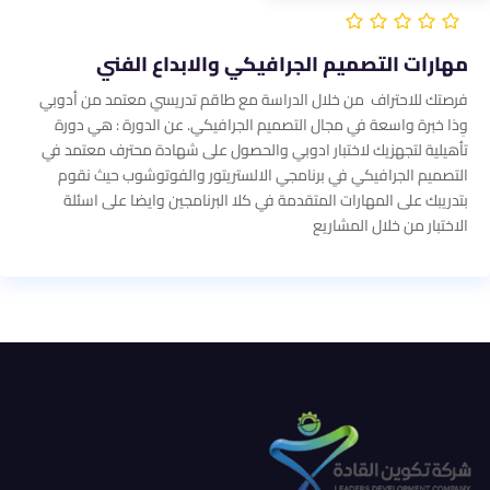
مهارات التصميم الجرافيكي والابداع الفني
فرصتك للاحتراف من خلال الدراسة مع طاقم تدريسي معتمد من أدوبي
وِذا خبرة واسعة في مجال التصميم الجرافيكي. عن الدورة : هي دورة
تأهيلية لتجهزيك لاختبار ادوبي والحصول على شهادة محترف معتمد في
التصميم الجرافيكي في برنامجي الالستريتور والفوتوشوب حيث نقوم
بتدريبك على المهارات المتقدمة في كلا البرنامجين وايضا على اسئلة
الاختبار من خلال المشاريع