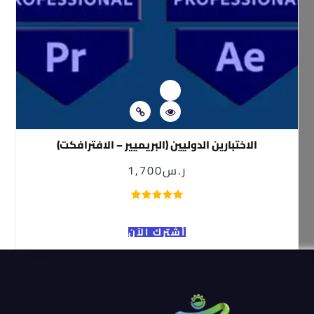
الاختبارين الدوليين (البريميير – الافترافكت)
ر.س
1,700
أشترك الآن