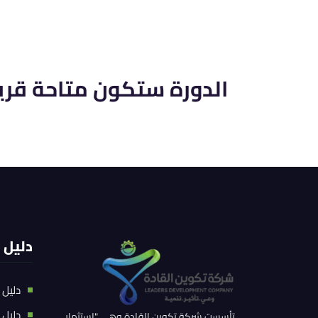
الدورة ستكون متاحة قريبًا
دليل 
دليل 
دليل 
تأسست شركة تكوين القادة وهي "استثمار