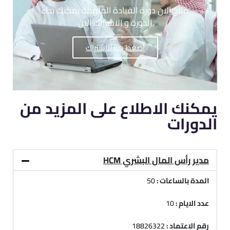
متاح الان دورة القيادة الملهمة يمكنك بداء
الدورة و الاشتراك الان
أضغط هنا للاشتراك
يمكنك الاطلاع على المزيد من
الدورات
مدير رأس المال البشري HCM
المدة بالساعات :
50
عدد الايام :
10
رقم الاعتماد :
18826322