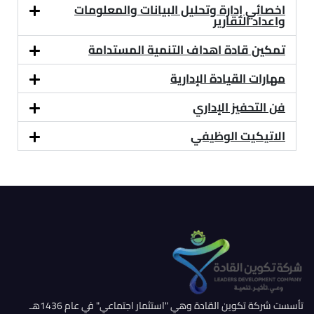
اخصائي إدارة وتحليل البيانات والمعلومات
واعداد التقارير
تمكين قادة اهداف التنمية المستدامة
مهارات القيادة الإدارية
فن التحفيز الإداري
الاتيكيت الوظيفي
تأسست شركة تكوين القادة وهي "استثمار اجتماعي" في عام 1436هـ